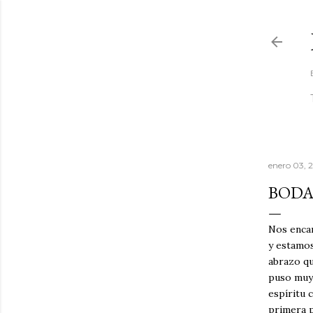
enero 03, 
BODA
Nos enca
y estamos
abrazo qu
puso muy 
espíritu 
primera p