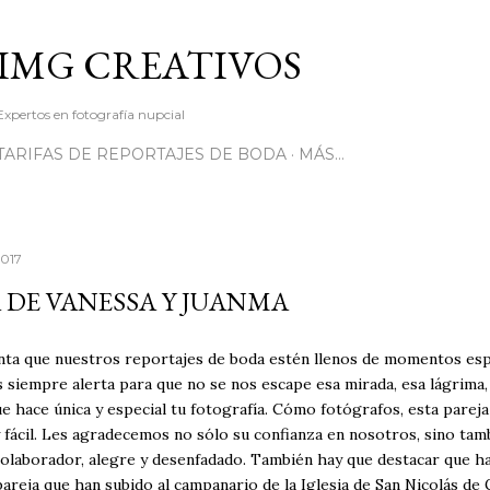
Ir al contenido principal
IMG CREATIVOS
Expertos en fotografía nupcial
TARIFAS DE REPORTAJES DE BODA
MÁS…
2017
 DE VANESSA Y JUANMA
nta que nuestros reportajes de boda estén llenos de momentos es
 siempre alerta para que no se nos escape esa mirada, esa lágrima,
e hace única y especial tu fotografía. Cómo fotógrafos, esta pareja
fácil. Les agradecemos no sólo su confianza en nosotros, sino tam
colaborador, alegre y desenfadado. También hay que destacar que ha
areja que han subido al campanario de la Iglesia de San Nicolás de