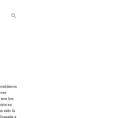
pontáneos
 ese
 nos los
bién su
n sido la
 Granada a